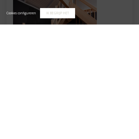
Cookies configureren
IK BEGRIJP HET
Houten trappen