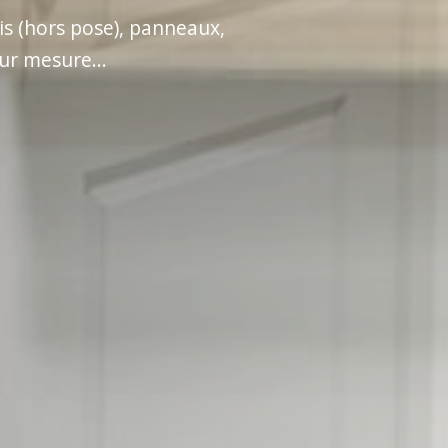
is (hors pose), panneaux,
ur mesure...