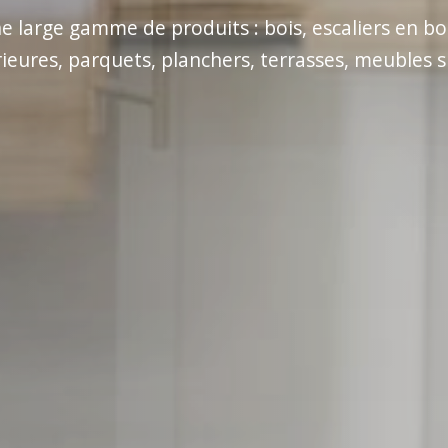
large gamme de produits : bois, escaliers en bo
rieures, parquets, planchers, terrasses, meubles s