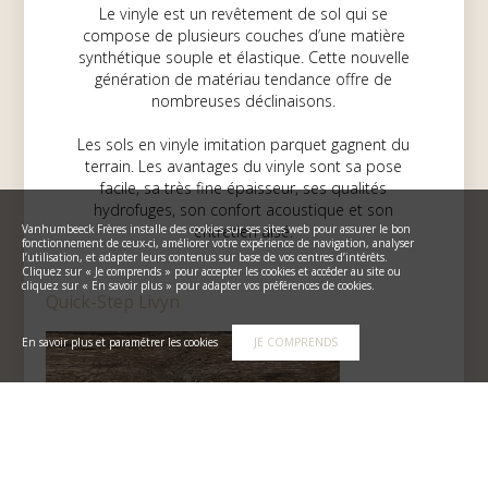
Le vinyle est un revêtement de sol qui se
compose de plusieurs couches d’une matière
synthétique souple et élastique. Cette nouvelle
génération de matériau tendance offre de
nombreuses déclinaisons.
Les sols en vinyle imitation parquet gagnent du
terrain. Les avantages du vinyle sont sa pose
facile, sa très fine épaisseur, ses qualités
hydrofuges, son confort acoustique et son
Vanhumbeeck Frères installe des cookies sur ses sites web pour assurer le bon
entretien aisé.
fonctionnement de ceux-ci, améliorer votre expérience de navigation, analyser
l’utilisation, et adapter leurs contenus sur base de vos centres d’intérêts.
Cliquez sur « Je comprends » pour accepter les cookies et accéder au site ou
cliquez sur « En savoir plus » pour adapter vos préférences de cookies.
Quick-Step Livyn
En savoir plus et paramétrer les cookies
JE COMPRENDS