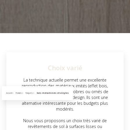
Choix varié
La technique actuelle permet une excellente
reproduction des matériaux imités (effet bois,
carrelage, pierre, béton…), sobres ou ornés de
Sols mélaminés et vinyles
Accueil
Produits
Parquets
motifs, aspect rustique ou design. Ils sont une
alternative intéressante pour les budgets plus
modérés.
Nous vous proposons un choix très varié de
revêtements de sol à surfaces lisses ou