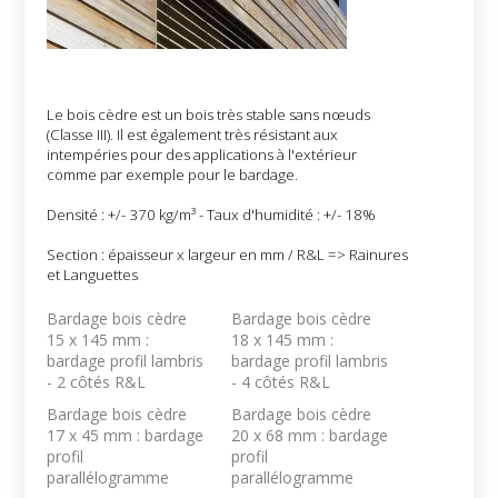
Le bois cèdre est un bois très stable sans nœuds
(Classe III). Il est également très résistant aux
intempéries pour des applications à l'extérieur
comme par exemple pour le bardage.
Densité : +/- 370 kg/m³ - Taux d'humidité : +/- 18%
Section : épaisseur x largeur en mm / R&L => Rainures
et Languettes
Bardage bois cèdre
Bardage bois cèdre
15 x 145 mm :
18 x 145 mm :
bardage profil lambris
bardage profil lambris
- 2 côtés R&L
- 4 côtés R&L
Bardage bois cèdre
Bardage bois cèdre
17 x 45 mm : bardage
20 x 68 mm : bardage
profil
profil
parallélogramme
parallélogramme