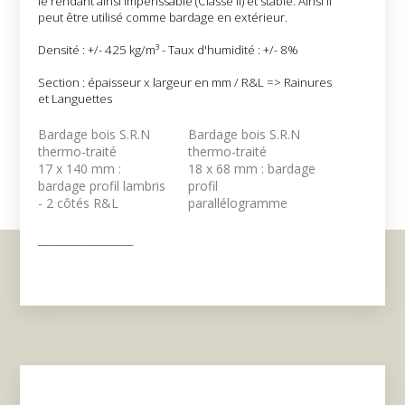
le rendant ainsi impérissable (Classe II) et stable. Ainsi il
peut être utilisé comme bardage en extérieur.
Densité : +/- 425 kg/m³ - Taux d'humidité : +/- 8%
Section : épaisseur x largeur en mm / R&L => Rainures
et Languettes
Bardage bois S.R.N
Bardage bois S.R.N
thermo-traité
thermo-traité
17 x 140 mm :
18 x 68 mm : bardage
bardage profil lambris
profil
- 2 côtés R&L
parallélogramme
_____________________