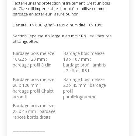
l'extérieur sans protection ni traitement. C'est un bois
de Classe III impérissable. Il peut être utilisé comme
bardage en extérieur, lasuré ou non.
Densité : +/- 600 kg/m³ - Taux d'humidité : +/- 18%
Section : épaisseur x largeur en mm / R&L => Rainures
et Languettes
Bardage bois mélèze
Bardage bois mélèze
10/22 x 120 mm :
18 x 107 mm :
bardage profil à clin
bardage profil lambris
- 2 côtés R&L
Bardage bois mélèze
Bardage bois mélèze
20 x 120 mm :
22 x 45 mm : bardage
bardage profil Chalet
profil
arrondi
parallélogramme
Bardage bois mélèze
22 x 45 mm : bardage
raboté bords droits
_____________________