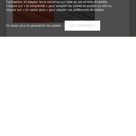
l’utilisation, et adapter leurs contenus sur base de vos centres d’intérêts.
Cliquez sur « Je comprends » pour accepter les cookies et accéder au site ou
cliquez sur « En savoir plus » pour adapter vos préférences de cookies.
En savoir plus et paramétrer les cookies
JE COMPRENDS
Le bois padouk est un bois de Classe I en provenance
du Gabon, stable et durable qui se caractérise par sa
couleur orangée (qui fonce rapidement et pour
devenir gris argenté par la suite). Il convient
parfaitement pour un bardage extérieur.
Densité : +/- 750 kg/m³ - Taux d'humidité : +/- 18%
Section : épaisseur x largeur en mm / R&L => Rainures
et Languettes
Bardage bois padouk
Bardage bois padouk
15 x 145 mm :
20 x 68 mm : bardage
bardage profil lambris
profil
- 2 côtés R&L
parallélogramme
_____________________